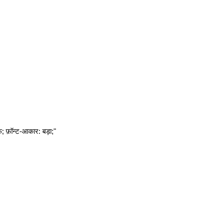
फ़; फ़ॉन्ट-आकार: बड़ा;"